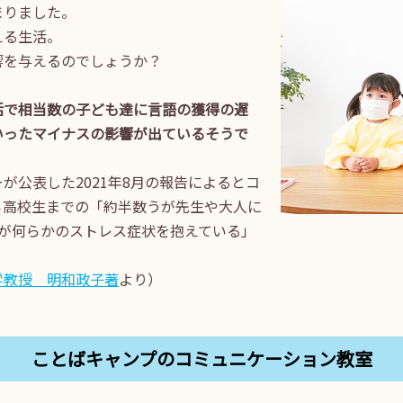
まりました。
える生活。
響を与えるのでしょうか？
活で相当数の子ども達に言語の獲得の遅
いったマイナスの影響が出ているそうで
が公表した2021年8月の報告によるとコ
ら高校生までの「約半数うが先生や大人に
超が何らかのストレス症状を抱えている」
学教授 明和政子著
より）
ことばキャンプの
コミュニケーション教室