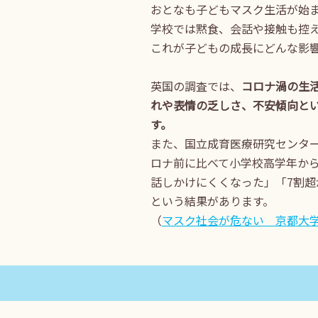
おとなも子どもマスク生活が始
学校では黙食、会話や接触も控
これが子どもの成長にどんな影
英国の調査では、
コロナ渦の生
れや表情の乏しさ、不安傾向と
す。
また、国立成育医療研究センター
ロナ前に比べて小学校高学年か
話しかけにくくなった」「7割
という結果があります。
（
マスク社会が危ない 京都大