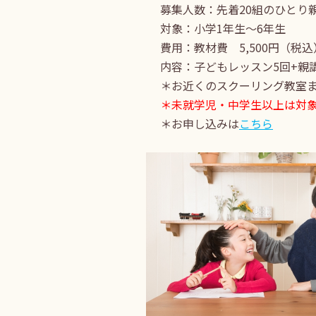
募集人数：先着20組のひとり
対象：小学1年生～6年生
費用：教材費 5,500円（税込
内容：子どもレッスン5回+親講
＊お近くのスクーリング教室
＊未就学児・中学生以上は対
＊お申し込みは
こちら