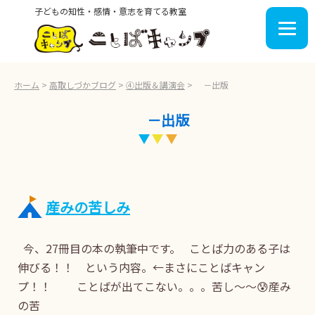
子どもの知性・感情・意志を育てる教室
ホーム
>
高取しづかブログ
>
④出版＆講演会
>
－出版
－出版
産みの苦しみ
今、27冊目の本の執筆中です。 ことば力のある子は
伸びる！！ という内容。←まさにことばキャン
プ！！ ことばが出てこない。。。苦し〜〜😰産み
の苦